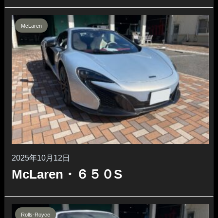
McLaren
2025年10月12日
McLaren・６５０S
Rolls-Royce